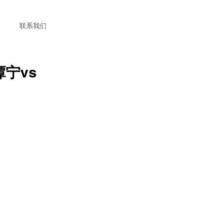
联系我们
宁vs